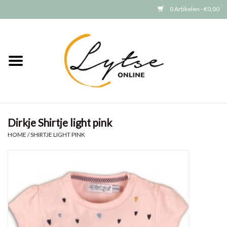
0 Artikelen - €0,00
Home
Baby/Peuter
Jongens
Dirkje Shirtje light pink
Meisjes
HOME
/
SHIRTJE LIGHT PINK
Merken
GRATIS VERZENDEN (vanaf EUR
15)