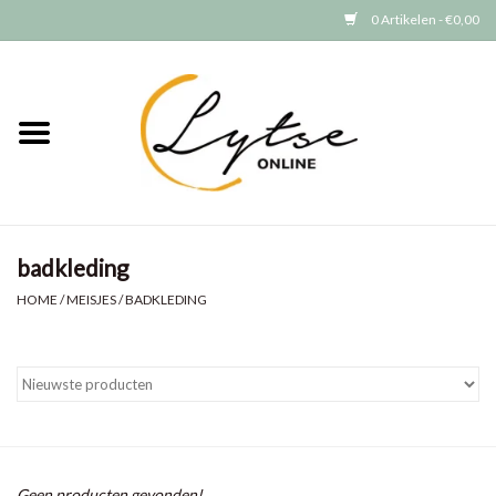
0 Artikelen - €0,00
Home
Baby/Peuter
Jongens
badkleding
Meisjes
HOME
/
MEISJES
/
BADKLEDING
Merken
GRATIS VERZENDEN (vanaf EUR
15)
Geen producten gevonden!...