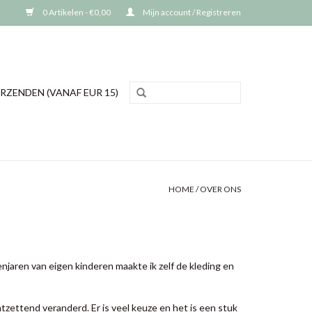
0 Artikelen - €0,00
Mijn account / Registreren
RZENDEN (VANAF EUR 15)
HOME
/
OVER ONS
njaren van eigen kinderen maakte ik zelf de kleding en
tzettend veranderd. Er is veel keuze en het is een stuk