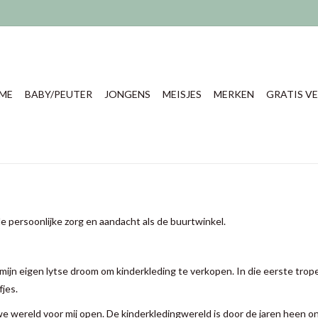
ME
BABY/PEUTER
JONGENS
MEISJES
MERKEN
GRATIS VE
e persoonlijke zorg en aandacht als de buurtwinkel.
ijn eigen lytse droom om kinderkleding te verkopen. In die eerste trope
fjes.
we wereld voor mij open. De kinderkledingwereld is door de jaren heen on