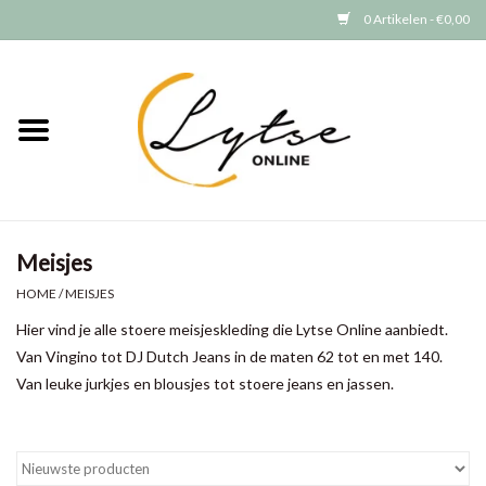
0 Artikelen - €0,00
Home
Baby/Peuter
Jongens
Meisjes
Meisjes
HOME
/
MEISJES
Hier vind je alle stoere meisjeskleding die Lytse Online aanbiedt.
Merken
Van Vingino tot DJ Dutch Jeans in de maten 62 tot en met 140.
Van leuke jurkjes en blousjes tot stoere jeans en jassen.
GRATIS VERZENDEN (vanaf EUR
15)