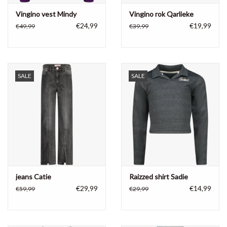
Vingino vest Mindy
Vingino rok Qarlieke
€24,99
€19,99
€49,99
€39,99
SALE
SALE
jeans Catie
Raizzed shirt Sadie
€29,99
€14,99
€59,99
€29,99