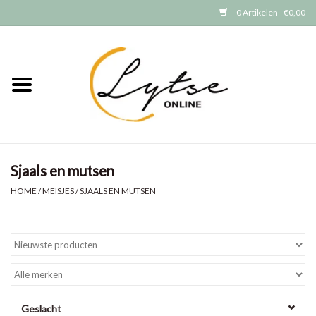
0 Artikelen - €0,00
Home
Baby/Peuter
Jongens
Sjaals en mutsen
Meisjes
HOME
/
MEISJES
/
SJAALS EN MUTSEN
Merken
GRATIS VERZENDEN (vanaf EUR
15)
Geslacht