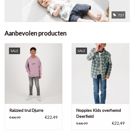
737
Aanbevolen producten
SALE
SALE
Raizzed trui Djurre
Noppies Kids overhemd
Deerfield
€22,49
€44,99
€22,49
€44,99