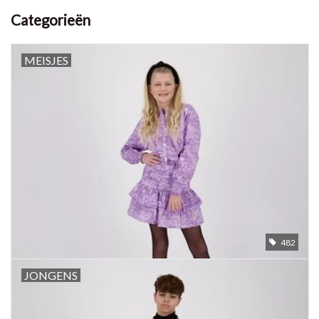
Categorieën
MEISJES
482
JONGENS