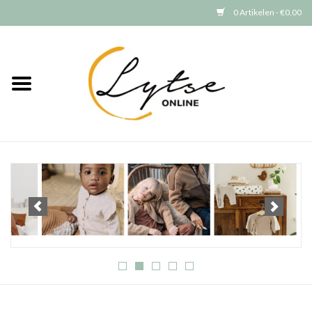
0 Artikelen - €0,00
Home
Baby/Peuter
Jongens
Meisjes
Merken
GRATIS VERZENDEN (vanaf EUR
15)