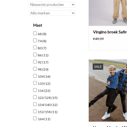
Maat
Vingino broek Safir
68
(8)
€49,99
74
(8)
80
(7)
86
(11)
No way Monday NWM j
92
(17)
SALE
Q boys 4
98
(20)
104
(16)
TOEVOEGEN AAN WI
110
(12)
116
(22)
122/128
(15)
134/140
(12)
152/158
(11)
164
(11)