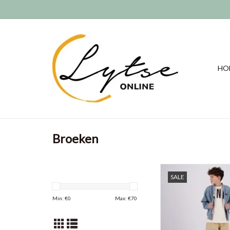
HO
Broeken
Vingino jongens cargo b
SALE
100% katoe
TOEVOEGEN AAN WI
Min: €
0
Max: €
70