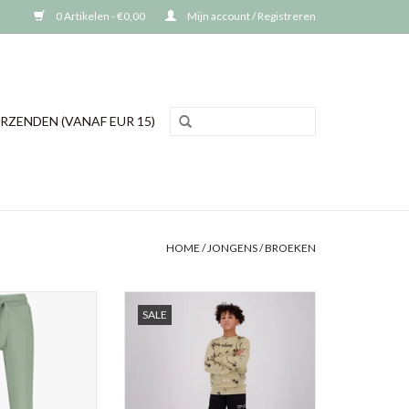
0 Artikelen - €0,00
Mijn account / Registreren
RZENDEN (VANAF EUR 15)
HOME
/
JONGENS
/
BROEKEN
joggingbroek Tezu,
Raizzed jongens joggingbroek
SALE
 green
Osaka
95% katoen
N WINKELWAGEN
TOEVOEGEN AAN WINKELWAGEN