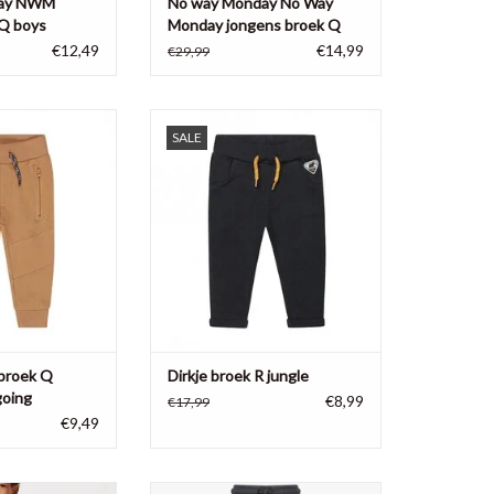
day NWM
No way Monday No Way
 Q boys
Monday jongens broek Q
boys 3
€12,49
€14,99
€29,99
oggingbroek Q boys
Dirkje jongens joggingbroek R
SALE
going brown
jungle, 95% katoen, 5% elastane
N WINKELWAGEN
TOEVOEGEN AAN WINKELWAGEN
gbroek Q
Dirkje broek R jungle
going
€8,99
€17,99
€9,49
s altijd fijn om te
Lekkere jongens joggingbroek