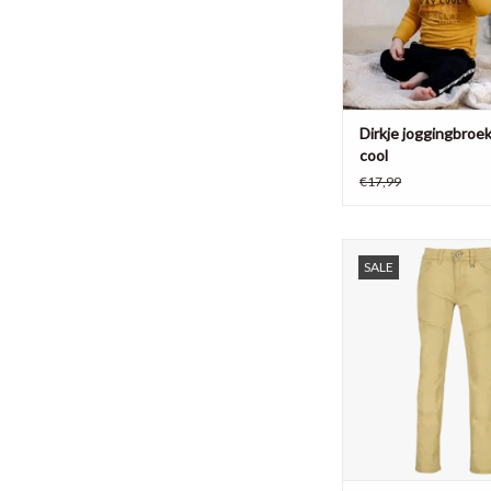
pijpjes.
TOEVOEGEN AAN WI
Dirkje joggingbroek
cool
€17,99
Vingino broek Siton, 
SALE
TOEVOEGEN AAN WI