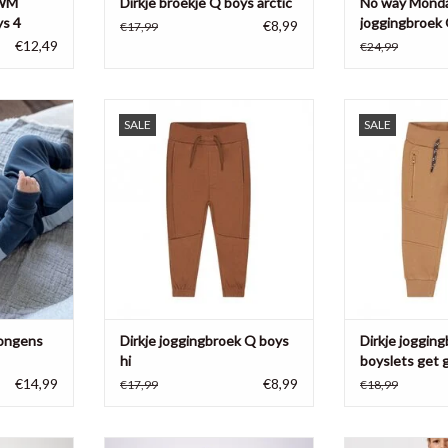
NWM
Dirkje broekje Q boys arctic
No way Mon
ys 4
joggingbroek
€8,99
€17,99
€12,49
€24,99
 uit een
Stoere jongens joggingbroek uit de
Dirkje jongens j
SALE
SALE
sweater met
wintercollectie van Dirkje
lets get 
aagje
TOEVOEGEN AAN WINKELWAGEN
TOEVOEGEN AA
NKELWAGEN
jongens
Dirkje joggingbroek Q boys
Dirkje joggin
hi
boyslets get 
€14,99
€8,99
€17,99
€18,99
ens broek
Deze stoere baggy broek komt ui de
Een joggingbroek i