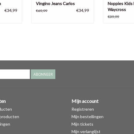
n
Vingino Jeans Carlos
Noppies Kids
Waycross
€34,99
€34,99
€69,99
€39,99
ABONNEER
ten
Mijn account
ducten
Registreren
producten
Mijn bestellingen
ingen
Mijn tickets
Mijn verlanglijst