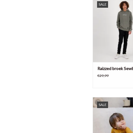
SALE
Sewbury, 75% kato
polyester
TOEVOEGEN AAN WI
Raizzed broek Sew
€29,99
Een donkergrijs broekj
SALE
met een sportieve t
joggingbroek is afge
stoere details zoals 
deelnaden op het be
sportieve bies aan de zi