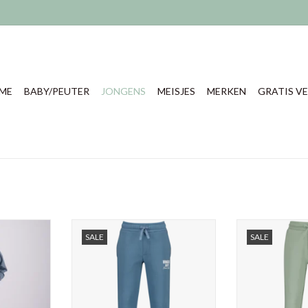
ME
BABY/PEUTER
JONGENS
MEISJES
MERKEN
GRATIS VE
roek Safiro,
Vingino jongens joggingbroek basic
Raizzed jongens 
SALE
SALE
n
pant
misty
80% katoen, 20% polyester
NKELWAGEN
TOEVOEGEN AA
TOEVOEGEN AAN WINKELWAGEN