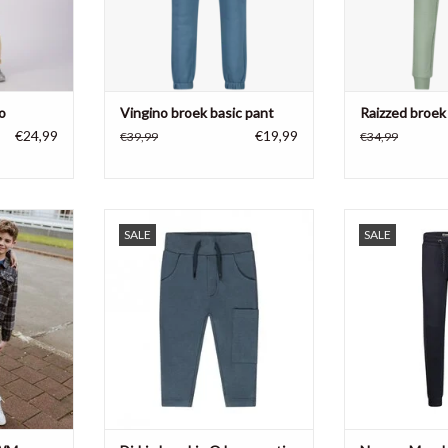
o
Vingino broek basic pant
Raizzed broek
€24,99
€19,99
€39,99
€34,99
oggingbroek
Dirkje broekje Q boys arctic
No way Monday 
SALE
SALE
Q 
TOEVOEGEN AAN WINKELWAGEN
NKELWAGEN
TOEVOEGEN AA