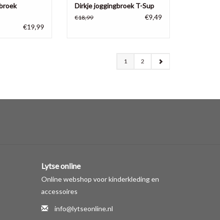
 broek
Dirkje joggingbroek T-Sup
€9,49
€18,99
€19,99
1
2
Lytse online
Online webshop voor kinderkleding en
accessoires
info@lytseonline.nl