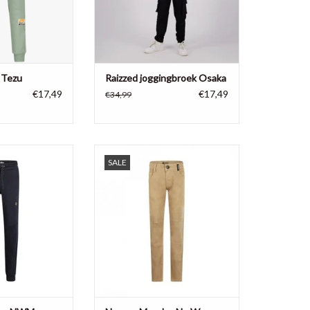
 Tezu
Raizzed joggingbroek Osaka
€17,49
€17,49
€34,99
NWM joggingbroek
No way Monday No Way Monday
SALE
boys
jongens broek Q boys 3
N WINKELWAGEN
TOEVOEGEN AAN WINKELWAGEN