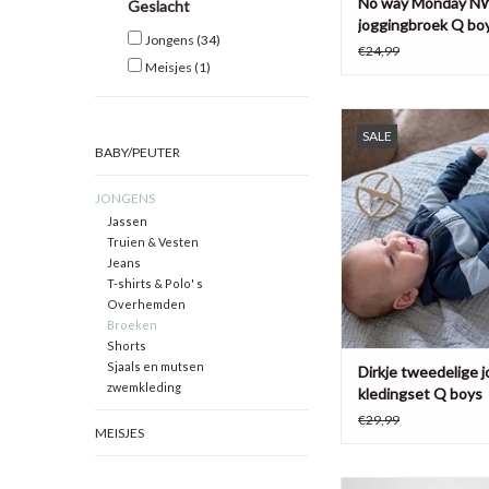
No way Monday 
Geslacht
joggingbroek Q bo
Jongens
(34)
€24,99
Meisjes
(1)
Leuke set bestaande
SALE
joggingbroek en een 
BABY/PEUTER
een opstaand kr
TOEVOEGEN AAN WI
JONGENS
Jassen
Truien & Vesten
Jeans
T-shirts & Polo' s
Overhemden
Broeken
Shorts
Sjaals en mutsen
Dirkje tweedelige 
zwemkleding
kledingset Q boys
€29,99
MEISJES
Raizzed skinny jong