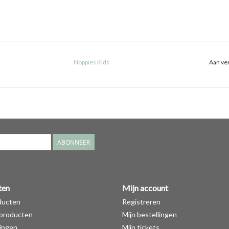
Noppies Kids
Aan ver
ABONNEER
ten
Mijn account
ducten
Registreren
producten
Mijn bestellingen
ingen
Mijn tickets