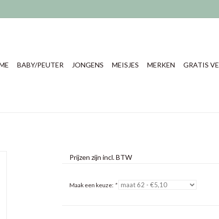
ME
BABY/PEUTER
JONGENS
MEISJES
MERKEN
GRATIS VE
Prijzen zijn incl. BTW
Maak een keuze:
*