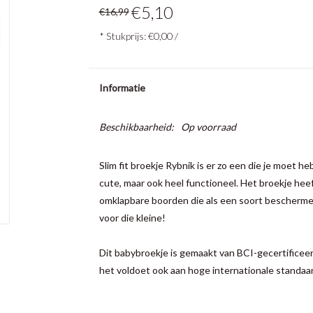
€5,10
€16,99
* Stukprijs: €0,00 /
Informatie
Beschikbaarheid:
Op voorraad
Slim fit broekje Rybnik is er zo een die je moet heb
cute, maar ook heel functioneel. Het broekje heef
omklapbare boorden die als een soort bescherme
voor die kleine!
Dit babybroekje is gemaakt van BCI-gecertificeer
het voldoet ook aan hoge internationale standaar