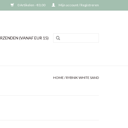
0 Artikelen - €0,00
Mijn account / Registreren
RZENDEN (VANAF EUR 15)
HOME
/
RYBNIK WHITE SAND