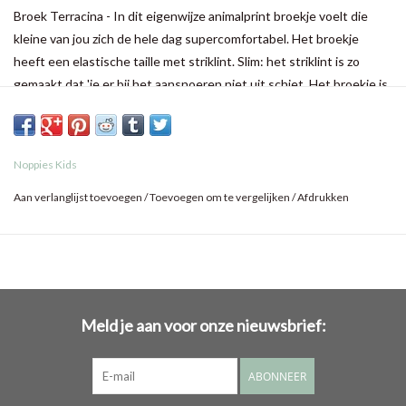
Broek Terracina - In dit eigenwijze animalprint broekje voelt die
kleine van jou zich de hele dag supercomfortabel. Het broekje
heeft een elastische taille met striklint. Slim: het striklint is zo
gemaakt dat 'ie er bij het aansnoeren niet uit schiet. Het broekje is
gemaakt van een fijne, stretchy stof en heeft comfy zakjes. De
brede elastische ribboordjes aan de onderkant voorkomen dat de
broekspijpen opkruipen. Wel zo fijn.
Noppies Kids
Aan verlanglijst toevoegen
/
Toevoegen om te vergelijken
/
Afdrukken
Meld je aan voor onze nieuwsbrief:
ABONNEER