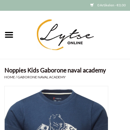
0 Artikelen - €0,00
Home
Baby/Peuter
Jongens
Noppies Kids Gaborone naval academy
Meisjes
HOME
/
GABORONE NAVAL ACADEMY
Merken
GRATIS VERZENDEN (vanaf EUR
15)