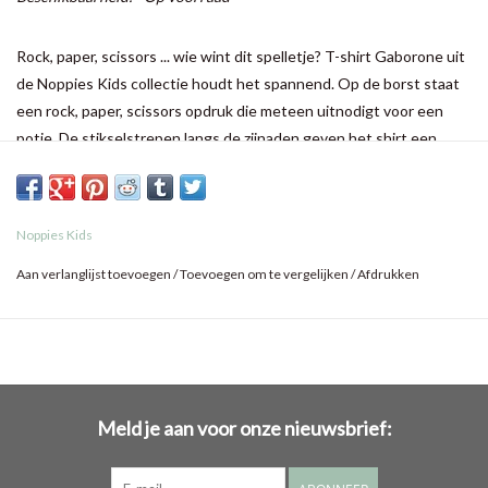
Rock, paper, scissors ... wie wint dit spelletje? T-shirt Gaborone uit
de Noppies Kids collectie houdt het spannend. Op de borst staat
een rock, paper, scissors opdruk die meteen uitnodigt voor een
potje. De stikselstrepen langs de zijnaden geven het shirt een
extra sportieve look. De stretch in de zachte stof zorgt voor veel
draagcomfort.
Noppies Kids
Aan verlanglijst toevoegen
/
Toevoegen om te vergelijken
/
Afdrukken
Meld je aan voor onze nieuwsbrief: