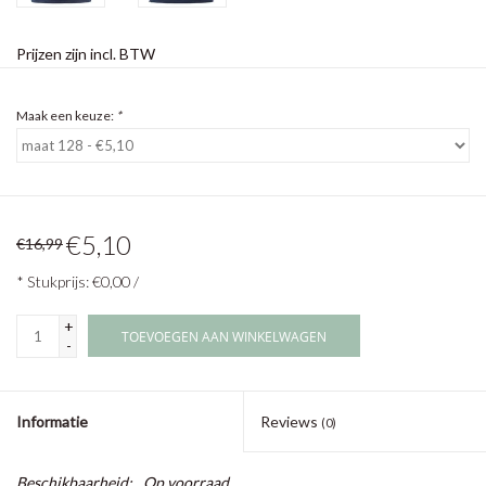
Prijzen zijn incl. BTW
Maak een keuze:
*
€5,10
€16,99
* Stukprijs: €0,00 /
+
TOEVOEGEN AAN WINKELWAGEN
-
Informatie
Reviews
(0)
Beschikbaarheid:
Op voorraad