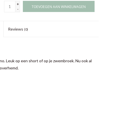
+
TOEVOEGEN AAN WINKELWAGEN
-
Reviews
(0)
ino. Leuk op een short of op je zwembroek. Nu ook al
roverhemd.