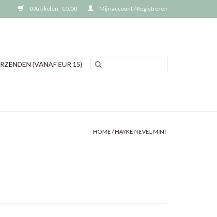
0 Artikelen - €0,00
Mijn account / Registreren
RZENDEN (VANAF EUR 15)
HOME
/
HAYKE NEVEL MINT