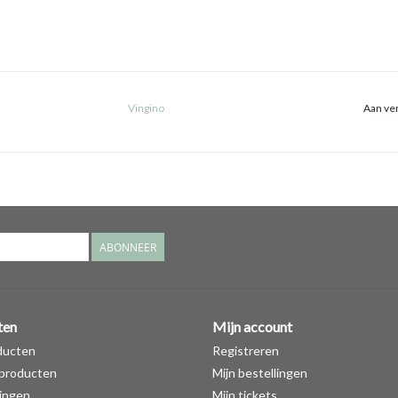
Vingino
Aan ver
ABONNEER
ten
Mijn account
ducten
Registreren
producten
Mijn bestellingen
ingen
Mijn tickets