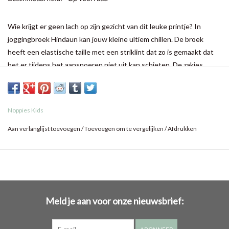
Wie krijgt er geen lach op zijn gezicht van dit leuke printje? In
joggingbroek Hindaun kan jouw kleine ultiem chillen. De broek
heeft een elastische taille met een striklint dat zo is gemaakt dat
het er tijdens het aansnoeren niet uit kan schieten. De zakjes
zorgen voor een extra comfy look. De geribde boorden voorkomen
dat het broekje opkruipt.
Noppies Kids
Aan verlanglijst toevoegen
/
Toevoegen om te vergelijken
/
Afdrukken
Meld je aan voor onze nieuwsbrief: