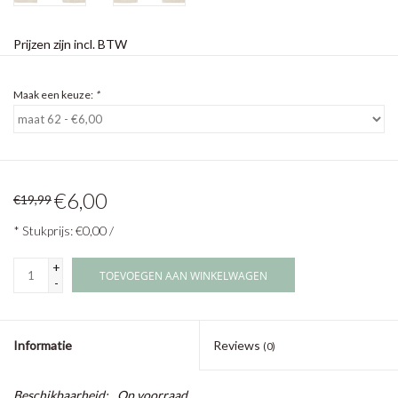
Prijzen zijn incl. BTW
Maak een keuze:
*
€6,00
€19,99
* Stukprijs: €0,00 /
+
TOEVOEGEN AAN WINKELWAGEN
-
Informatie
Reviews
(0)
Beschikbaarheid:
Op voorraad