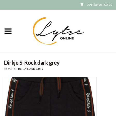
0 Artikelen - €0,00
Home
Baby/Peuter
Jongens
Dirkje S-Rock dark grey
Meisjes
HOME
/
S-ROCK DARK GREY
Merken
GRATIS VERZENDEN (vanaf EUR
15)