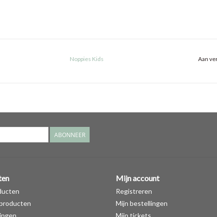
Noppies Kids
Aan ver
ABONNEER
ten
Mijn account
ducten
Registreren
producten
Mijn bestellingen
ingen
Mijn tickets