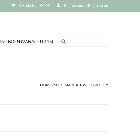
0 Artikelen - €0,00
Mijn account / Registreren
RZENDEN (VANAF EUR 15)
HOME
/
SHIRT MARGATE WILLOW GREY