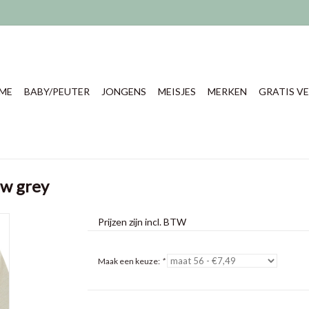
ME
BABY/PEUTER
JONGENS
MEISJES
MERKEN
GRATIS VE
ow grey
Prijzen zijn incl. BTW
Maak een keuze:
*