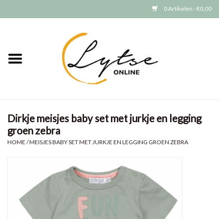
0 Artikelen - €0,00
Home
Baby/Peuter
Jongens
Dirkje meisjes baby set met jurkje en legging
groen zebra
Meisjes
HOME
/
MEISJES BABY SET MET JURKJE EN LEGGING GROEN ZEBRA
Merken
GRATIS VERZENDEN (vanaf EUR
15)