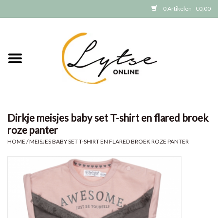
0 Artikelen - €0,00
Home
Baby/Peuter
Jongens
Dirkje meisjes baby set T-shirt en flared broek
roze panter
Meisjes
HOME
/
MEISJES BABY SET T-SHIRT EN FLARED BROEK ROZE PANTER
Merken
GRATIS VERZENDEN (vanaf EUR
15)