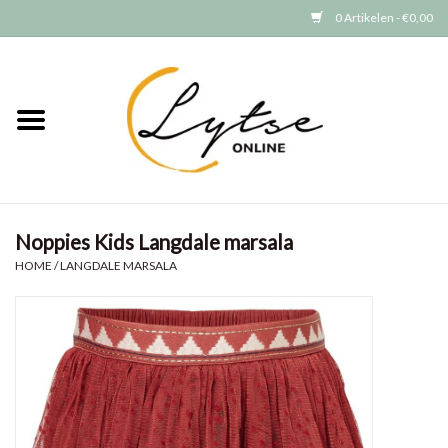
0 Artikelen - €0,00
Home
Baby/Peuter
Jongens
Noppies Kids Langdale marsala
Meisjes
HOME
/
LANGDALE MARSALA
Merken
GRATIS VERZENDEN (vanaf EUR
15)