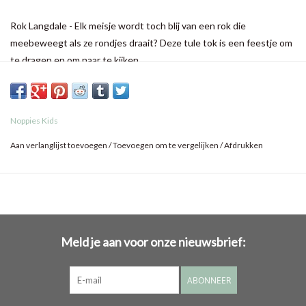
Rok Langdale - Elk meisje wordt toch blij van een rok die
meebeweegt als ze rondjes draait? Deze tule tok is een feestje om
te dragen en om naar te kijken.
De elastische tailleband is versierd met speelse stiksels en de tule
stof is bezaaid met spikkels.
Noppies Kids
De onderrok is gemaakt van biologisch katoen, dit is zacht voor je
Aan verlanglijst toevoegen
/
Toevoegen om te vergelijken
/
Afdrukken
kindje en ook nog eens veel beter voor het milieu. Wel zo fijn.
Meld je aan voor onze nieuwsbrief:
ABONNEER