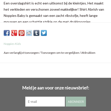
Een overslagshirt is echt een uitkomst bij de kleintjes. Het maakt
het verkleden en verschonen zoveel makkelijker! Shirt Abrish van
Noppies Baby is gemaakt van een zacht ribstofje, heeft lange
mouwen en een schattig strikje op de met drukknoopjes
vastgezette overslag. Op de borst zit een strikje. De mouwtjes,
kraag en overslag zijn afgewerkt met een schattig broderierandje.
De stretch in het zachte stofje zorgt voor veel draagcomfort. Meer
Noppies Kids
leuks met deze look? We hebben ook een jurkje in dezelfde stijl!
Aan verlanglijst toevoegen
/
Toevoegen om te vergelijken
/
Afdrukken
Meld je aan voor onze nieuwsbrief:
ABONNEER