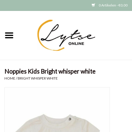
0 Artikelen - €0,00
Home
Baby/Peuter
Jongens
Noppies Kids Bright whisper white
Meisjes
HOME
/
BRIGHT WHISPER WHITE
Merken
GRATIS VERZENDEN (vanaf EUR
15)