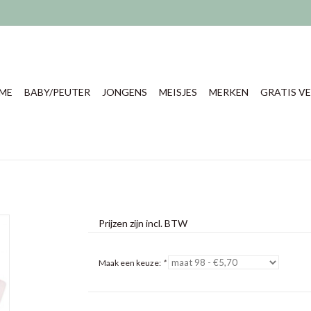
ME
BABY/PEUTER
JONGENS
MEISJES
MERKEN
GRATIS VE
Prijzen zijn incl. BTW
Maak een keuze:
*