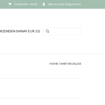
0 Artikelen - €0,00
Mijn account / Registreren
RZENDEN (VANAF EUR 15)
HOME
/
SHIRT RECKLESS