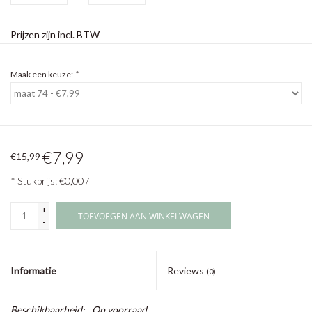
Prijzen zijn incl. BTW
Maak een keuze:
*
€7,99
€15,99
* Stukprijs: €0,00 /
+
TOEVOEGEN AAN WINKELWAGEN
-
Informatie
Reviews
(0)
Beschikbaarheid:
Op voorraad