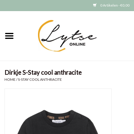
0 Artikelen - €0,00
Home
Baby/Peuter
Jongens
Dirkje S-Stay cool anthracite
Meisjes
HOME
/
S-STAY COOL ANTHRACITE
Merken
GRATIS VERZENDEN (vanaf EUR
15)