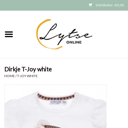
0 Artikelen - €0,00
Home
Baby/Peuter
Jongens
Dirkje T-Joy white
Meisjes
HOME
/
T-JOY WHITE
Merken
GRATIS VERZENDEN (vanaf EUR
15)