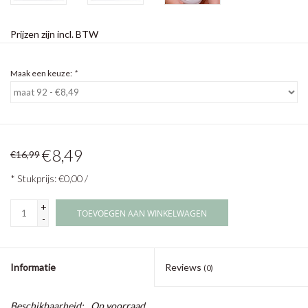
Prijzen zijn incl. BTW
Maak een keuze:
*
€8,49
€16,99
* Stukprijs: €0,00 /
+
TOEVOEGEN AAN WINKELWAGEN
-
Informatie
Reviews
(0)
Beschikbaarheid:
Op voorraad