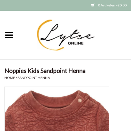
0 Artikelen - €0,00
Home
Baby/Peuter
Jongens
Noppies Kids Sandpoint Henna
Meisjes
HOME
/
SANDPOINT HENNA
Merken
GRATIS VERZENDEN (vanaf EUR
15)