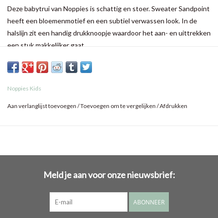
Deze babytrui van Noppies is schattig en stoer. Sweater Sandpoint
heeft een bloemenmotief en een subtiel verwassen look. In de
halslijn zit een handig drukknoopje waardoor het aan- en uittrekken
een stuk makkelijker gaat.
De trui is heerlijk zacht en stretchy waardoor je kindje zich hier de
hele dag comfortabel in voelt. De geribde halslijn en boorden
Noppies Kids
maken de stoere look helemaal af.
Aan verlanglijst toevoegen
/
Toevoegen om te vergelijken
/
Afdrukken
Meld je aan voor onze nieuwsbrief:
ABONNEER