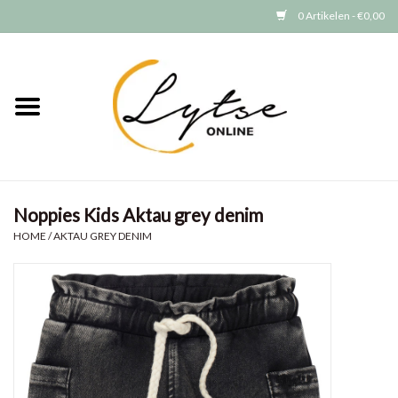
0 Artikelen - €0,00
Home
Baby/Peuter
Jongens
Noppies Kids Aktau grey denim
Meisjes
HOME
/
AKTAU GREY DENIM
Merken
GRATIS VERZENDEN (vanaf EUR
15)