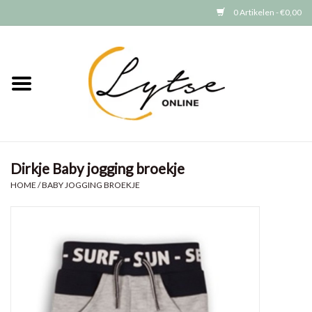
0 Artikelen - €0,00
Home
Baby/Peuter
Jongens
Dirkje Baby jogging broekje
Meisjes
HOME
/
BABY JOGGING BROEKJE
Merken
GRATIS VERZENDEN (vanaf EUR
15)