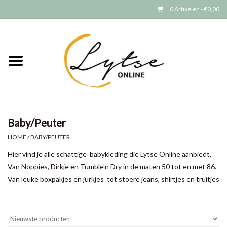
0 Artikelen - €0,00
Home
Baby/Peuter
Jongens
Baby/Peuter
Meisjes
HOME
/
BABY/PEUTER
Hier vind je alle schattige babykleding die Lytse Online aanbiedt.
Merken
Van Noppies, Dirkje en Tumble'n Dry in de maten 50 tot en met 86.
Van leuke boxpakjes en jurkjes tot stoere jeans, shirtjes en truitjes
GRATIS VERZENDEN (vanaf EUR
15)