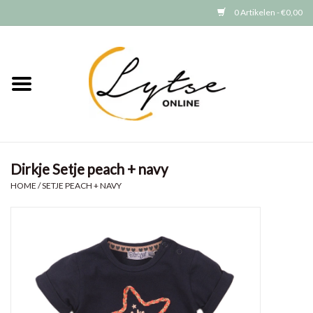
0 Artikelen - €0,00
Home
Baby/Peuter
Jongens
Dirkje Setje peach + navy
Meisjes
HOME
/
SETJE PEACH + NAVY
Merken
GRATIS VERZENDEN (vanaf EUR
15)