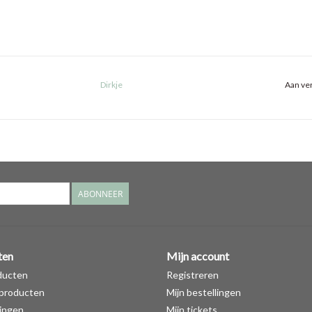
Dirkje
Aan ver
ABONNEER
ten
Mijn account
ducten
Registreren
producten
Mijn bestellingen
ingen
Mijn tickets