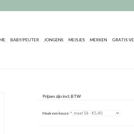
ME
BABY/PEUTER
JONGENS
MEISJES
MERKEN
GRATIS VE
Prijzen zijn incl. BTW
Maak een keuze:
*