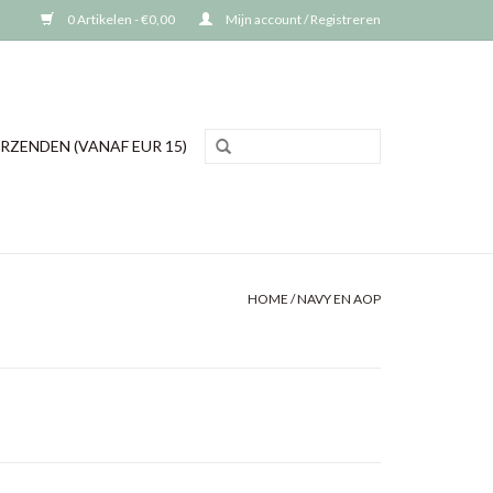
0 Artikelen - €0,00
Mijn account / Registreren
RZENDEN (VANAF EUR 15)
HOME
/
NAVY EN AOP