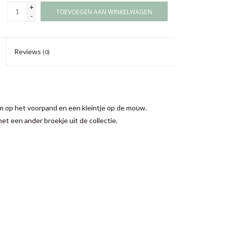
+
TOEVOEGEN AAN WINKELWAGEN
-
Reviews
(0)
m op het voorpand en een kleintje op de mouw.
t een ander broekje uit de collectie.