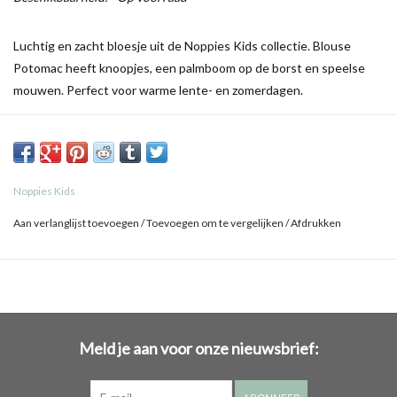
Luchtig en zacht bloesje uit de Noppies Kids collectie. Blouse
Potomac heeft knoopjes, een palmboom op de borst en speelse
mouwen. Perfect voor warme lente- en zomerdagen.
De blouse heeft een ruimvallende comfortabele pasvorm.
Combineer met het bijpassende rokje om de outfit compleet te
maken.
Noppies Kids
Aan verlanglijst toevoegen
/
Toevoegen om te vergelijken
/
Afdrukken
Meld je aan voor onze nieuwsbrief: