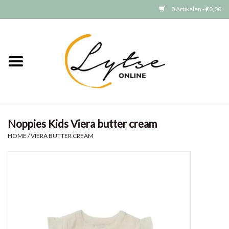
0 Artikelen - €0,00
Home
Baby/Peuter
Jongens
Noppies Kids Viera butter cream
Meisjes
HOME
/
VIERA BUTTER CREAM
Merken
GRATIS VERZENDEN (vanaf EUR
15)