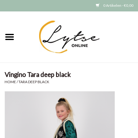
0 Artikelen - €0,00
Home
Baby/Peuter
Jongens
Vingino Tara deep black
Meisjes
HOME
/
TARA DEEP BLACK
Merken
GRATIS VERZENDEN (vanaf EUR
15)