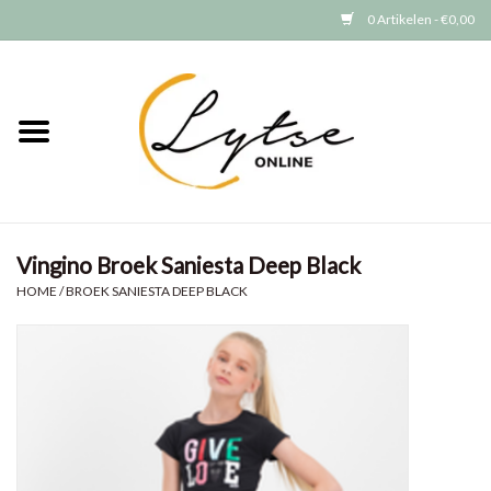
0 Artikelen - €0,00
Home
Baby/Peuter
Jongens
Vingino Broek Saniesta Deep Black
Meisjes
HOME
/
BROEK SANIESTA DEEP BLACK
Merken
GRATIS VERZENDEN (vanaf EUR
15)