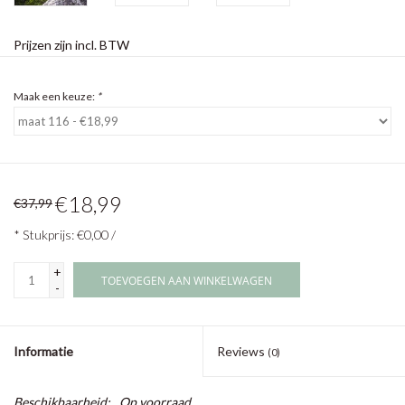
Prijzen zijn incl. BTW
Maak een keuze:
*
€18,99
€37,99
* Stukprijs: €0,00 /
+
TOEVOEGEN AAN WINKELWAGEN
-
Informatie
Reviews
(0)
Beschikbaarheid:
Op voorraad