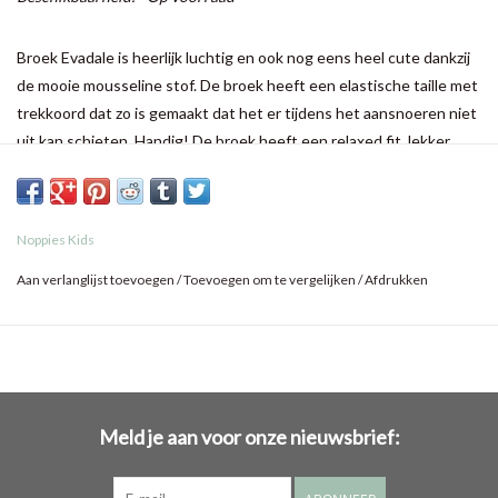
Broek Evadale is heerlijk luchtig en ook nog eens heel cute dankzij
de mooie mousseline stof. De broek heeft een elastische taille met
trekkoord dat zo is gemaakt dat het er tijdens het aansnoeren niet
uit kan schieten. Handig! De broek heeft een relaxed fit, lekker
luchtig voor de warme dagen! Combineer met het bijpassende
bloesje om de outfit compleet te maken. Dit keylook item uit de
Noppies Kids collectie is een musthave voor de garderobe van
Noppies Kids
jouw kind! Alles in de Noppies Kids collectie kan met elkaar worden
gecombineerd, zodat je je kind gerust een eigen outfit kan laten
Aan verlanglijst toevoegen
/
Toevoegen om te vergelijken
/
Afdrukken
samenstellen.
Meld je aan voor onze nieuwsbrief: