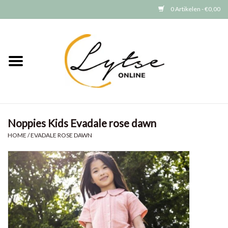
0 Artikelen - €0,00
Home
Baby/Peuter
Jongens
Noppies Kids Evadale rose dawn
Meisjes
HOME
/
EVADALE ROSE DAWN
Merken
GRATIS VERZENDEN (vanaf EUR
15)