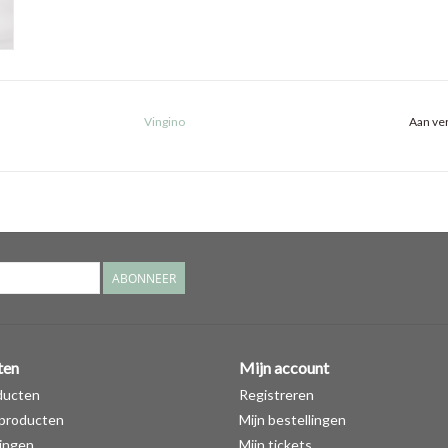
Vingino
Aan ver
ABONNEER
ten
Mijn account
ducten
Registreren
producten
Mijn bestellingen
ingen
Mijn tickets