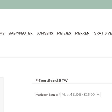
ME
BABY/PEUTER
JONGENS
MEISJES
MERKEN
GRATIS VE
Prijzen zijn incl. BTW
Maak een keuze:
*