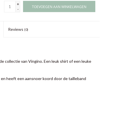
+
TOEVOEGEN AAN WINKELWAGEN
-
Reviews
(0)
 collectie van Vingino. Een leuk shirt of een leuke
 en heeft een aansnoer koord door de tailleband