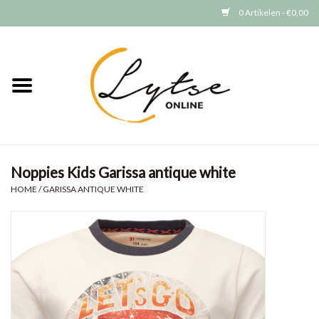
0 Artikelen - €0,00
Home
Baby/Peuter
Jongens
Noppies Kids Garissa antique white
Meisjes
HOME
/
GARISSA ANTIQUE WHITE
Merken
GRATIS VERZENDEN (vanaf EUR
15)