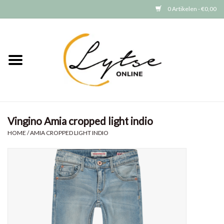
0 Artikelen - €0,00
Home
Baby/Peuter
Jongens
Vingino Amia cropped light indio
Meisjes
HOME
/
AMIA CROPPED LIGHT INDIO
Merken
GRATIS VERZENDEN (vanaf EUR
15)