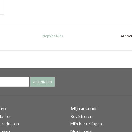
Noppies Kids
Aan ver
ABONNEER
ten
Mijn account
ducten
Registreren
producten
Mijn bestellingen
ingen
Mijn tickets