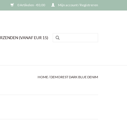
0 Artikelen - €0,00
Mijn account / Registreren
RZENDEN (VANAF EUR 15)
HOME
/
DEMOREST DARK BLUE DENIM