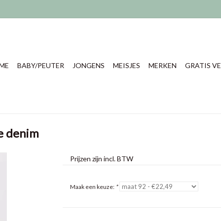
ME
BABY/PEUTER
JONGENS
MEISJES
MERKEN
GRATIS VE
e denim
Prijzen zijn incl. BTW
Maak een keuze:
*