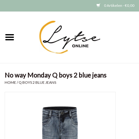
0 Artikelen - €0,00
Home
Baby/Peuter
Jongens
No way Monday Q boys 2 blue jeans
Meisjes
HOME
/
Q BOYS 2 BLUE JEANS
Merken
GRATIS VERZENDEN (vanaf EUR
15)