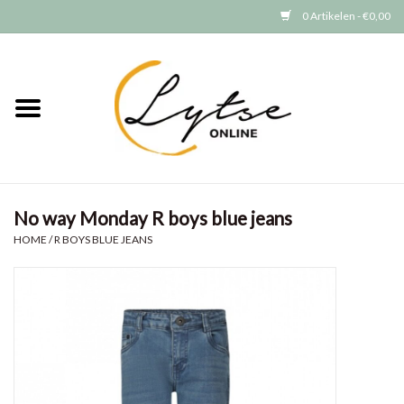
0 Artikelen - €0,00
Home
Baby/Peuter
Jongens
No way Monday R boys blue jeans
Meisjes
HOME
/
R BOYS BLUE JEANS
Merken
GRATIS VERZENDEN (vanaf EUR
15)