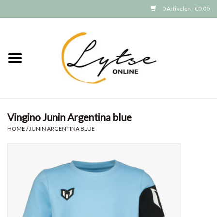
0 Artikelen - €0,00
Home
Baby/Peuter
Jongens
Vingino Junin Argentina blue
Meisjes
HOME
/
JUNIN ARGENTINA BLUE
Merken
GRATIS VERZENDEN (vanaf EUR
15)