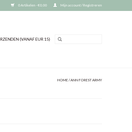
0 Artikelen - €0,00
Mijn account / Registreren
RZENDEN (VANAF EUR 15)
HOME
/
ANN FOREST ARMY