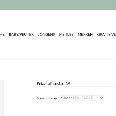
ME
BABY/PEUTER
JONGENS
MEISJES
MERKEN
GRATIS VE
Prijzen zijn incl. BTW
Maak een keuze:
*