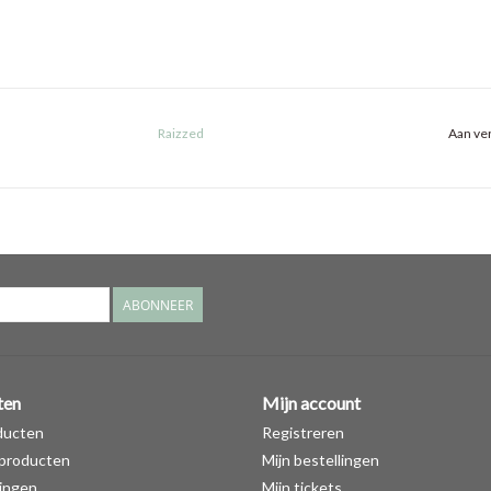
Raizzed
Aan ver
ABONNEER
ten
Mijn account
ducten
Registreren
producten
Mijn bestellingen
ingen
Mijn tickets