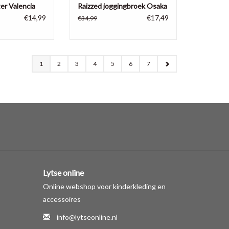
er Valencia
Raizzed joggingbroek Osaka
€14,99
€17,49
€34,99
1
2
3
4
5
6
7
Lytse online
Online webshop voor kinderkleding en
accessoires
info@lytseonline.nl