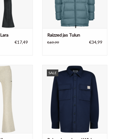
 Lara
Raizzed jas Tulun
€17,49
€34,99
€69,99
broek, flared dune
Raizzed jongens overhemd Wick,
SALE
and
dark blue
% polyester 5%
TOEVOEGEN AAN WINKELWAGEN
stane
N WINKELWAGEN