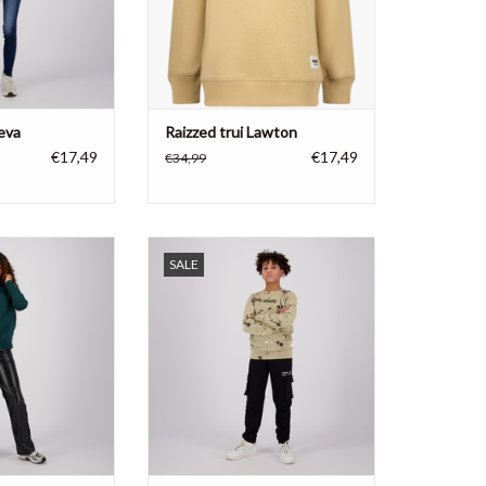
Neva
Raizzed trui Lawton
€17,49
€17,49
€34,99
es sweater met
Raizzed jongens joggingbroek
SALE
Valencia
Osaka
katoen
95% katoen
N WINKELWAGEN
TOEVOEGEN AAN WINKELWAGEN