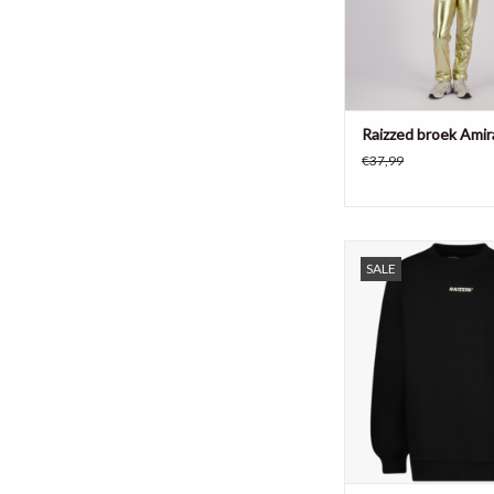
Raizzed broek Amir
€37,99
Stoere meidentrui me
SALE
een opvallende 
TOEVOEGEN AAN WI