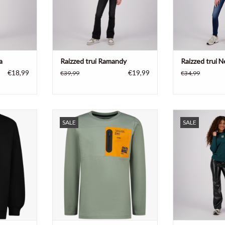
a
Raizzed trui Ramandy
Raizzed trui 
€18,99
€19,99
€39,99
€34,99
t achterop
Raizzed jongens shirt long sleeve
Raizzed meisj
SALE
SALE
opdruk
Albury met opdruk
hoodie 
100% katoen
95% 
NKELWAGEN
TOEVOEGEN AAN WINKELWAGEN
TOEVOEGEN AA