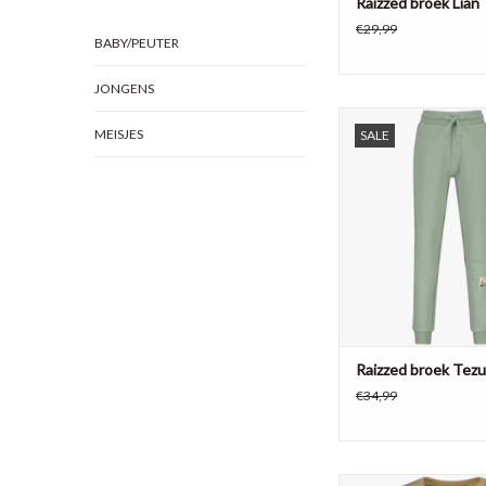
Raizzed broek Lian
€29,99
BABY/PEUTER
JONGENS
Raizzed jongens joggin
MEISJES
SALE
misty gree
TOEVOEGEN AAN WI
Raizzed broek Tezu
€34,99
Raizzed jongens shirt 