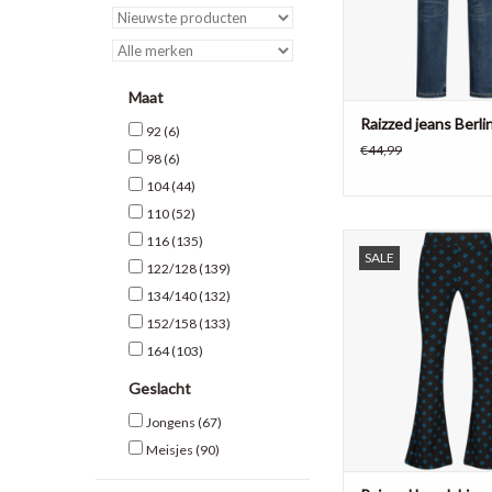
Maat
Raizzed jeans Berli
92
(6)
€44,99
98
(6)
104
(44)
110
(52)
Raizzed meisjes broe
116
(135)
SALE
92% polyest
122/128
(139)
8% elastan
134/140
(132)
TOEVOEGEN AAN WI
152/158
(133)
164
(103)
Geslacht
Jongens
(67)
Meisjes
(90)