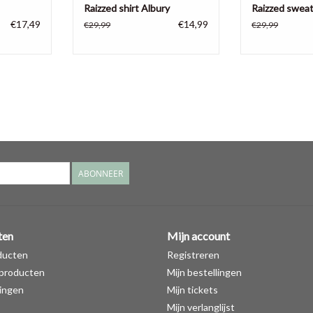
Raizzed shirt Albury
Raizzed sweat
€17,49
€14,99
€29,99
€29,99
ABONNEER
ten
Mijn account
ducten
Registreren
producten
Mijn bestellingen
ingen
Mijn tickets
Mijn verlanglijst