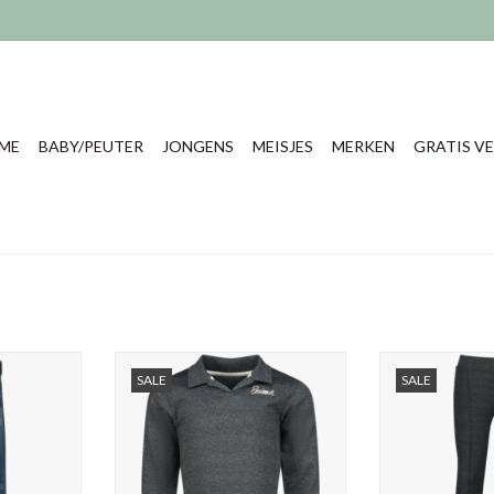
ME
BABY/PEUTER
JONGENS
MEISJES
MERKEN
GRATIS VE
s Berlin,
Raizzed meisjes shirt Sadie,
Raizzed meisjesb
SALE
SALE
yester 1%
95% polyester, 5% elastane
95% polyeste
Met de bijbehorende broek Lara
TOEVOEGEN AA
heb je een mooi setje
NKELWAGEN
TOEVOEGEN AAN WINKELWAGEN