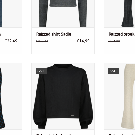
n
Raizzed shirt Sadie
Raizzed broek
€22,49
€14,99
€29,99
€34,99
k, flared
Raizzed meisjes shirt Monika,
Raizzed meisjes 
SALE
SALE
er
97% polyester, 3% elastane
s
e
93% katoen, 2
TOEVOEGEN AAN WINKELWAGEN
ela
NKELWAGEN
TOEVOEGEN AA