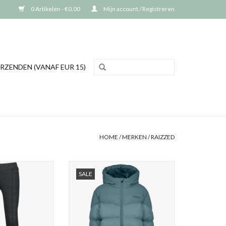
0 Artikelen - €0,00
Mijn account / Registreren
RZENDEN (VANAF EUR 15)
HOME
/
MERKEN
/
RAIZZED
roek Lara, flared
Raizzed jongens jas Tulun,
SALE
r, 5% elastane
100% polyester
N WINKELWAGEN
TOEVOEGEN AAN WINKELWAGEN