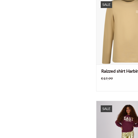
SALE
sand
TOEVOEGEN AAN WI
Raizzed shirt Harbi
€17,99
Meisjesbroek van Raiz
SALE
gouden kleu
TOEVOEGEN AAN WI