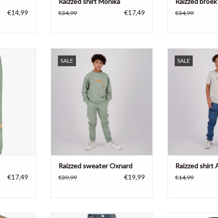
Raizzed shirt Monika
Raizzed broek 
€14,99
€17,49
€34,99
€34,99
gbroek Tezu,
Raizzed jongens sweater Oxnard,
Raizzed jongens 
SALE
SALE
n
hedge green
g
NKELWAGEN
TOEVOEGEN AAN WINKELWAGEN
TOEVOEGEN AA
Raizzed sweater Oxnard
Raizzed shirt 
€17,49
€19,99
€39,99
€14,99
Harbin, dune
Raizzed meisjes jeans Mississippi,
Raizzed j