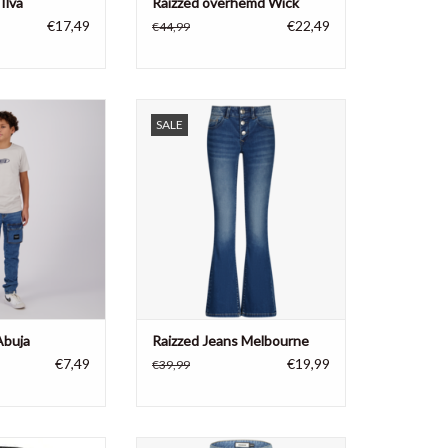
Ilva
Raizzed overhemd Wick
€17,49
€22,49
€44,99
shirt Abuja, misty
Raizzed Jeans Melbourne
SALE
rey
TOEVOEGEN AAN WINKELWAGEN
N WINKELWAGEN
Abuja
Raizzed Jeans Melbourne
€7,49
€19,99
€39,99
eans Denver
Raizzed jeans Hanoi