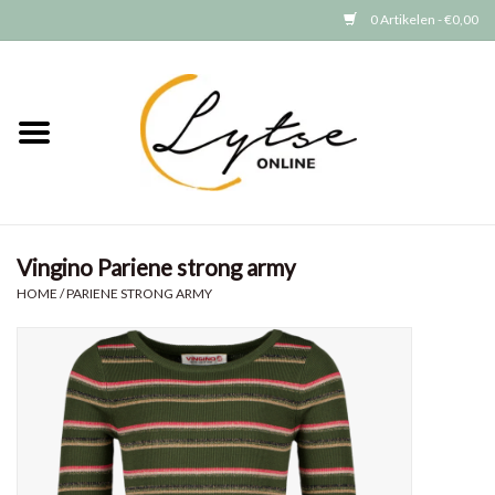
0 Artikelen - €0,00
Home
Baby/Peuter
Jongens
Vingino Pariene strong army
Meisjes
HOME
/
PARIENE STRONG ARMY
Merken
GRATIS VERZENDEN (vanaf EUR
15)