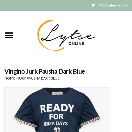
0 Artikelen - €0,00
Home
Baby/Peuter
Jongens
Vingino Jurk Pausha Dark Blue
Meisjes
HOME
/
JURK PAUSHA DARK BLUE
Merken
GRATIS VERZENDEN (vanaf EUR
15)