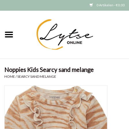
0 Artikelen - €0,00
Home
Baby/Peuter
Jongens
Noppies Kids Searcy sand melange
Meisjes
HOME
/
SEARCY SAND MELANGE
Merken
GRATIS VERZENDEN (vanaf EUR
15)