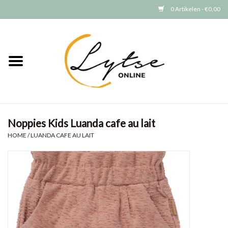
0 Artikelen - €0,00
Home
Baby/Peuter
Jongens
Noppies Kids Luanda cafe au lait
Meisjes
HOME
/
LUANDA CAFE AU LAIT
Merken
GRATIS VERZENDEN (vanaf EUR
15)