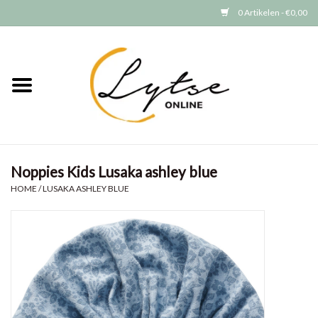
0 Artikelen - €0,00
Home
Baby/Peuter
Jongens
Noppies Kids Lusaka ashley blue
Meisjes
HOME
/
LUSAKA ASHLEY BLUE
Merken
GRATIS VERZENDEN (vanaf EUR
15)