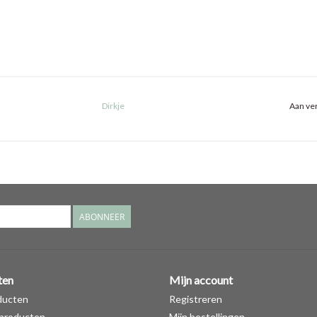
Dirkje
Aan ver
ABONNEER
ten
Mijn account
ducten
Registreren
producten
Mijn bestellingen