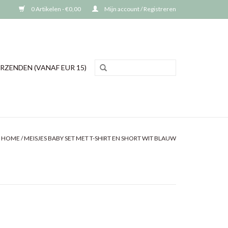
0 Artikelen - €0,00
Mijn account / Registreren
RZENDEN (VANAF EUR 15)
HOME
/
MEISJES BABY SET MET T-SHIRT EN SHORT WIT BLAUW