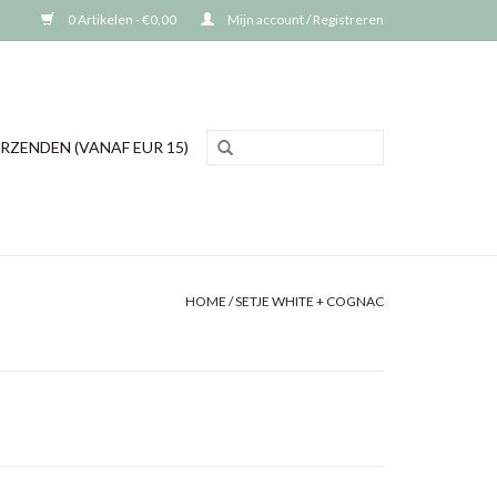
0 Artikelen - €0,00
Mijn account / Registreren
RZENDEN (VANAF EUR 15)
HOME
/
SETJE WHITE + COGNAC