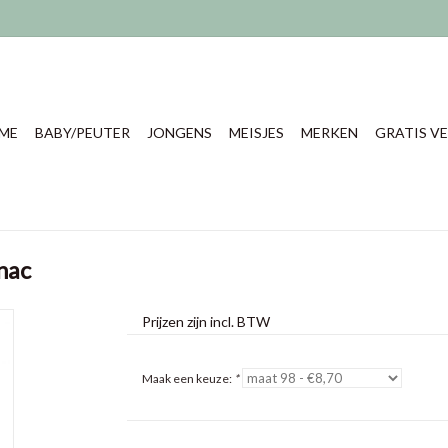
ME
BABY/PEUTER
JONGENS
MEISJES
MERKEN
GRATIS VE
nac
Prijzen zijn incl. BTW
Maak een keuze:
*