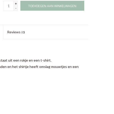
+
TOEVOEGEN AAN WINKELWAGEN
-
Reviews
(0)
taat uit een rokje en een t-shirt.
aden en het shirtje heeft omslag mouwtjes en een