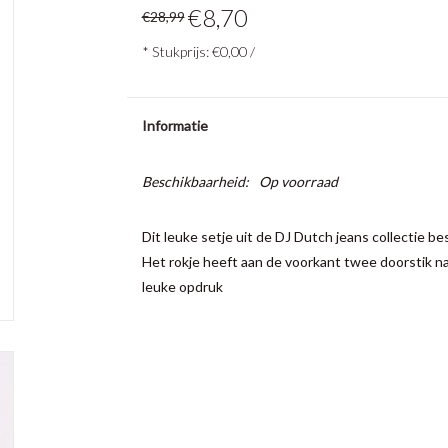
€8,70
€28,99
* Stukprijs: €0,00 /
Informatie
Beschikbaarheid:
Op voorraad
Dit leuke setje uit de DJ Dutch jeans collectie bes
Het rokje heeft aan de voorkant twee doorstik n
leuke opdruk