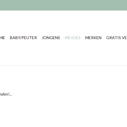
ME
BABY/PEUTER
JONGENS
MEISJES
MERKEN
GRATIS VE
den!...