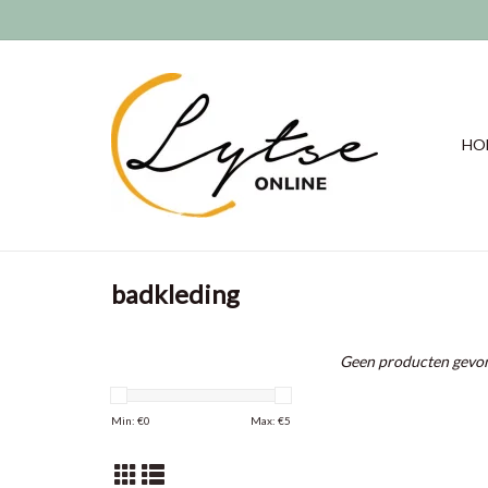
HO
badkleding
Geen producten gevon
Min: €
0
Max: €
5