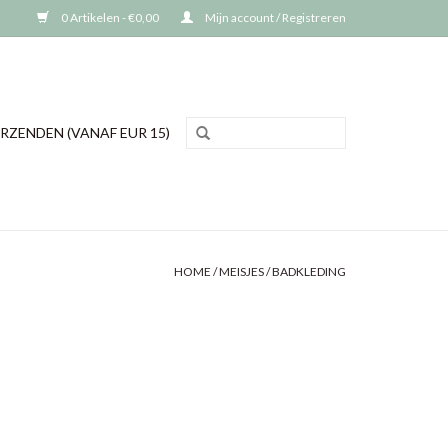
0 Artikelen - €0,00
Mijn account / Registreren
RZENDEN (VANAF EUR 15)
HOME
/
MEISJES
/
BADKLEDING